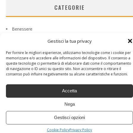
CATEGORIE
Benessere
Casa
Gestisci la tua privacy
Curiosità
Psicobenessere
Per fornire le migliori esperienze, utilizziamo tecnologie come i cookie per
Senza categoria
memorizzare e/o accedere alle informazioni del dispositivo. Il consenso a
Tech
queste tecnologie ci permetterà di elaborare dati come il comportamento
Viaggi
di navigazione o ID unici su questo sito. Non acconsentire o ritirare il
consenso può influire negativamente su alcune caratteristiche e funzioni.
Accetta
Nega
Gestisci opzioni
Cookie Policy
Privacy Policy