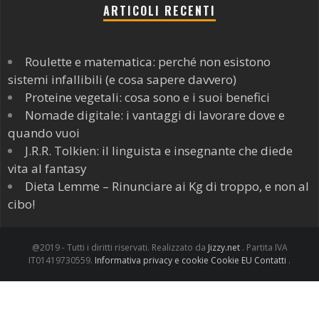
ARTICOLI RECENTI
Roulette e matematica: perché non esistono
sistemi infallibili (e cosa sapere davvero)
Proteine vegetali: cosa sono e i suoi benefici
Nomade digitale: i vantaggi di lavorare dove e
quando vuoi
J.R.R. Tolkien: il linguista e insegnante che diede
vita al fantasy
Dieta Lemme – Rinunciare ai Kg di troppo, e non al
cibo!
@2019 - Tutti i diritti riservati. Realizzato da
Jizzy.net
. Partita IVA
IT01419730559.
Informativa privacy e cookie
Cookie EU
Contatti
.