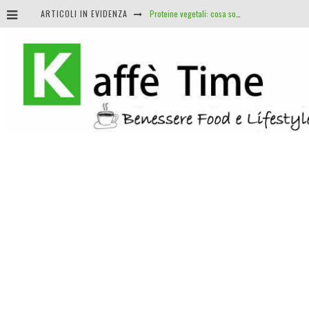
ARTICOLI IN EVIDENZA
Proteine vegetali: cosa sono e i suoi benefici
Nomade digitale: i vantaggi di lavorare dove e quando vuoi
J.R.R. Tolkien: il linguista e insegnante che diede vita al fantasy
Roulette e matematica: perché non esistono sistemi infallibili (e cosa sapere davvero)