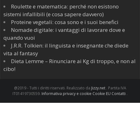
Roulette e matematica: perché non esistono
sistemi infallibili (e cosa sapere davvero)
Proteine vegetali: cosa sono e i suoi benefici
Nomade digitale: i vantaggi di lavorare dove e
quando vuoi
J.R.R. Tolkien: il linguista e insegnante che diede
vita al fantasy
Dieta Lemme – Rinunciare ai Kg di troppo, e non al
cibo!
@2019 - Tutti i diritti riservati. Realizzato da
Jizzy.net
. Partita IVA
IT01419730559.
Informativa privacy e cookie
Cookie EU
Contatti
.