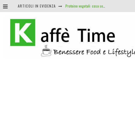
Proteine vegetali: cosa sono e i suoi benefici
ARTICOLI IN EVIDENZA
Nomade digitale: i vantaggi di lavorare dove e quando vuoi
J.R.R. Tolkien: il linguista e insegnante che diede vita al fantasy
Roulette e matematica: perché non esistono sistemi infallibili (e cosa sapere davvero)