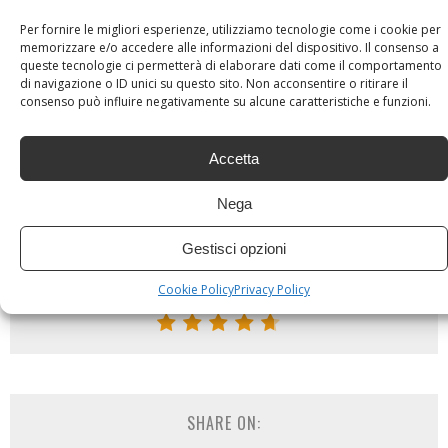
aperto.
Per fornire le migliori esperienze, utilizziamo tecnologie come i cookie per
memorizzare e/o accedere alle informazioni del dispositivo. Il consenso a
BARCA A VELA, VACANZE NELLA NATURA
queste tecnologie ci permetterà di elaborare dati come il comportamento
di navigazione o ID unici su questo sito. Non acconsentire o ritirare il
consenso può influire negativamente su alcune caratteristiche e funzioni.
4.7
Accetta
OVERALL SCORE
Nega
Gestisci opzioni
READER RATING: (
1
VOTE)
Cookie Policy
Privacy Policy
SHARE ON: