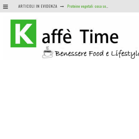
ARTICOLI IN EVIDENZA
Proteine vegetali: cosa sono e i suoi benefici
Nomade digitale: i vantaggi di lavorare dove e quando vuoi
J.R.R. Tolkien: il linguista e insegnante che diede vita al fantasy
Roulette e matematica: perché non esistono sistemi infallibili (e cosa sapere davvero)