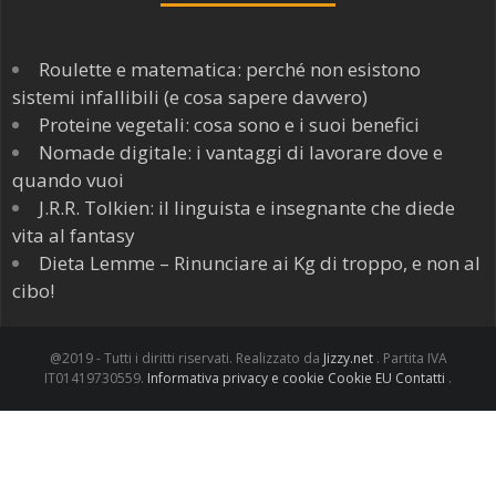
Roulette e matematica: perché non esistono
sistemi infallibili (e cosa sapere davvero)
Proteine vegetali: cosa sono e i suoi benefici
Nomade digitale: i vantaggi di lavorare dove e
quando vuoi
J.R.R. Tolkien: il linguista e insegnante che diede
vita al fantasy
Dieta Lemme – Rinunciare ai Kg di troppo, e non al
cibo!
@2019 - Tutti i diritti riservati. Realizzato da
Jizzy.net
. Partita IVA
IT01419730559.
Informativa privacy e cookie
Cookie EU
Contatti
.