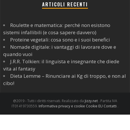
ARTICOLI RECENTI
Roulette e matematica: perché non esistono
sistemi infallibili (e cosa sapere davvero)
Proteine vegetali: cosa sono e i suoi benefici
Nomade digitale: i vantaggi di lavorare dove e
quando vuoi
J.R.R. Tolkien: il linguista e insegnante che diede
vita al fantasy
Dieta Lemme – Rinunciare ai Kg di troppo, e non al
cibo!
@2019 - Tutti i diritti riservati. Realizzato da
Jizzy.net
. Partita IVA
IT01419730559.
Informativa privacy e cookie
Cookie EU
Contatti
.