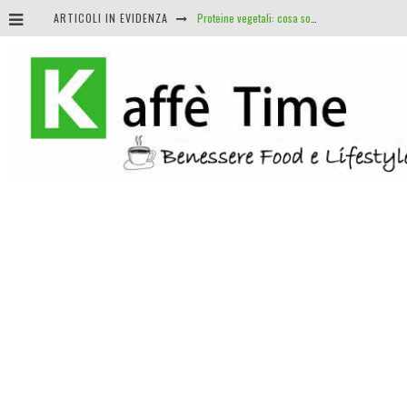
ARTICOLI IN EVIDENZA
Proteine vegetali: cosa sono e i suoi benefici
Nomade digitale: i vantaggi di lavorare dove e quando vuoi
J.R.R. Tolkien: il linguista e insegnante che diede vita al fantasy
Roulette e matematica: perché non esistono sistemi infallibili (e cosa sapere davvero)