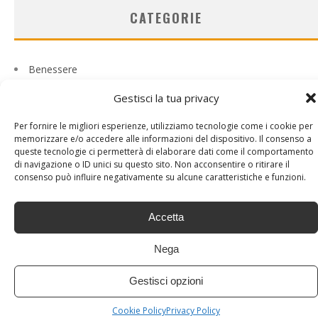
CATEGORIE
Benessere
Casa
Gestisci la tua privacy
Curiosità
Psicobenessere
Per fornire le migliori esperienze, utilizziamo tecnologie come i cookie per
Senza categoria
memorizzare e/o accedere alle informazioni del dispositivo. Il consenso a
Tech
queste tecnologie ci permetterà di elaborare dati come il comportamento
Viaggi
di navigazione o ID unici su questo sito. Non acconsentire o ritirare il
consenso può influire negativamente su alcune caratteristiche e funzioni.
Accetta
Nega
Gestisci opzioni
Cookie Policy
Privacy Policy