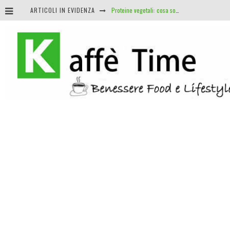
ARTICOLI IN EVIDENZA
Proteine vegetali: cosa sono e i suoi benefici
Nomade digitale: i vantaggi di lavorare dove e quando vuoi
J.R.R. Tolkien: il linguista e insegnante che diede vita al fantasy
Roulette e matematica: perché non esistono sistemi infallibili (e cosa sapere davvero)