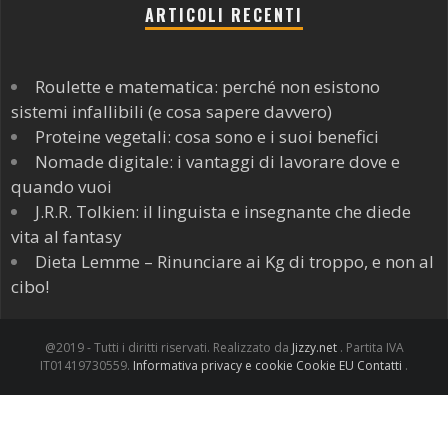
ARTICOLI RECENTI
Roulette e matematica: perché non esistono
sistemi infallibili (e cosa sapere davvero)
Proteine vegetali: cosa sono e i suoi benefici
Nomade digitale: i vantaggi di lavorare dove e
quando vuoi
J.R.R. Tolkien: il linguista e insegnante che diede
vita al fantasy
Dieta Lemme – Rinunciare ai Kg di troppo, e non al
cibo!
@2019 - Tutti i diritti riservati. Realizzato da
Jizzy.net
. Partita IVA
IT01419730559.
Informativa privacy e cookie
Cookie EU
Contatti
.