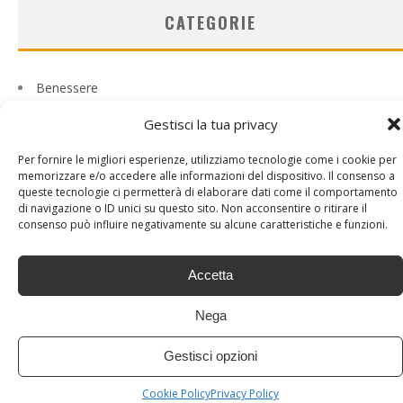
CATEGORIE
Benessere
Casa
Gestisci la tua privacy
Curiosità
Psicobenessere
Per fornire le migliori esperienze, utilizziamo tecnologie come i cookie per
Senza categoria
memorizzare e/o accedere alle informazioni del dispositivo. Il consenso a
Tech
queste tecnologie ci permetterà di elaborare dati come il comportamento
Viaggi
di navigazione o ID unici su questo sito. Non acconsentire o ritirare il
consenso può influire negativamente su alcune caratteristiche e funzioni.
Accetta
Nega
Gestisci opzioni
Cookie Policy
Privacy Policy